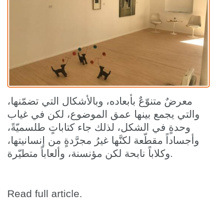
معرضٌ متنوّعٌ بأبعاده، وبالأشكال التي تضمّنها،
والتي يجمع بينها عمق الموضوع، لكن في غياب
وحدةٍ في الشكل، لذلك جاء كتاباتٍ طلسميّةً،
وأجساداً مقطّعة لكنَّها غيرُ مجرَّدةٍ من إنسانيتها،
وكلاباً نابحة لكن مؤنسنة، وألعاباً متطيّرة.
Read full article.