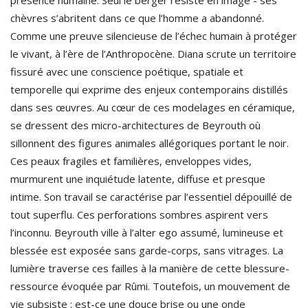
présence humaine.
Seul le berger résiste en image - ses
chèvres s’abritent dans ce que l’homme a abandonné.
Comme une p
reuve silencieuse de l’échec humain à protéger
le vivant, à l’ère de l’Anthropocène. Diana scrute un territoire
fissuré
avec une conscience poétique, spatiale et
temporelle qui exprime des enjeux contemporains distillés
dans ses œuvres. Au cœur de ces modelages en céramique,
se dressent des micro-architectures de Beyrouth où
sillonnent des figures animales allégoriques portant le noir.
Ces peaux fragiles et familières, enveloppes vides,
murmurent une inquiétude latente, diffuse et presque
intime.
Son travail se caractérise par l’essentiel dépouillé de
tout superflu. Ces perforations sombres aspirent vers
l’inconnu. Beyrouth ville à l’alter ego assumé, lumineuse et
blessée est exposée sans garde-corps, sans vitrages. La
lumière traverse ces failles à la manière de cette blessure-
ressource évoquée par Rûmi.
Toutefois,
un mouvement de
vie subsiste : e
st-ce une douce brise ou une onde