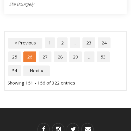
Elie Bourgely
« Previous
1
2
...
23
24
25
26
27
28
29
...
53
54
Next »
Showing 151 - 156 of 322 entries